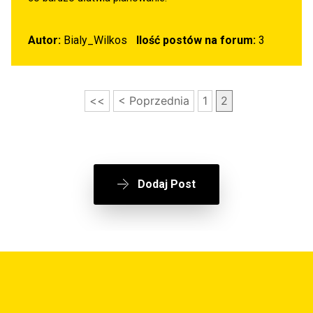
Autor:
Bialy_Wilkos
Ilość postów na forum:
3
<<
< Poprzednia
1
2
Dodaj Post