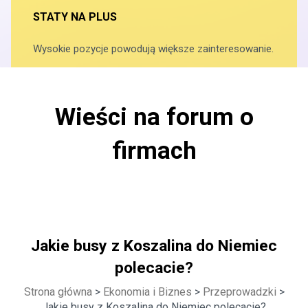
STATY NA PLUS
Wysokie pozycje powodują większe zainteresowanie.
Wieści na forum o
firmach
Jakie busy z Koszalina do Niemiec
polecacie?
Strona główna
>
Ekonomia i Biznes
>
Przeprowadzki
>
Jakie busy z Koszalina do Niemiec polecacie?